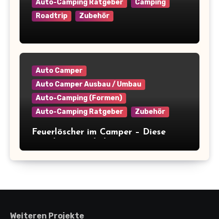
Auto-Camping Ratgeber
Camping
Roadtrip
Zubehör
Camper platzsparend einräumen: 9+
clevere Tipps für maximale
Raumausnutzung
Auto Camper
Auto Camper Ausbau / Umbau
Auto-Camping (Formen)
Auto-Camping Ratgeber
Zubehör
Feuerlöscher im Camper – Diese
Regeln musst du kennen
(+Kaufberatung)
Weiteren Projekte