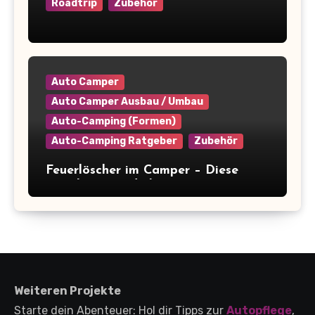
Roadtrip
Zubehör
Camper platzsparend einräumen: 9+
clevere Tipps für maximale
Raumausnutzung
Auto Camper
Auto Camper Ausbau / Umbau
Auto-Camping (Formen)
Auto-Camping Ratgeber
Zubehör
Feuerlöscher im Camper – Diese
Regeln musst du kennen
(+Kaufberatung)
Weiteren Projekte
Starte dein Abenteuer: Hol dir Tipps zur
Autopflege
,