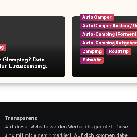
Auto Camper
Auto Camper Ausbau / 
Auto-Camping (Formen)
Auto-Camping Ratgeber
ng
Camping
Roadtrip
t Glamping? Dein
Zubehör
für Luxuscamping,
, Anbieter & Tipps
Camper platzsparend
einräumen: 9+ clevere
für maximale
Raumausnutzung
Transparenz
Auf dieser Website werden Werbelinks genutzt. Diese
sind mit mit einem
*
markiert. Auf dich kommen dabei