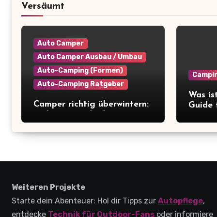
Versäumt
Auto Camper
Auto Camper Ausbau / Umbau
Auto-Camping (Formen)
Campi
Auto-Camping Ratgeber
Was is
Camper richtig überwintern:
Guide 
So bereitest du deinen Van
Kosten
auf die Winterpause vor
Weiteren Projekte
Starte dein Abenteuer: Hol dir Tipps zur
Autopflege
,
entdecke
Technik für Outdoor-Fans
oder informiere