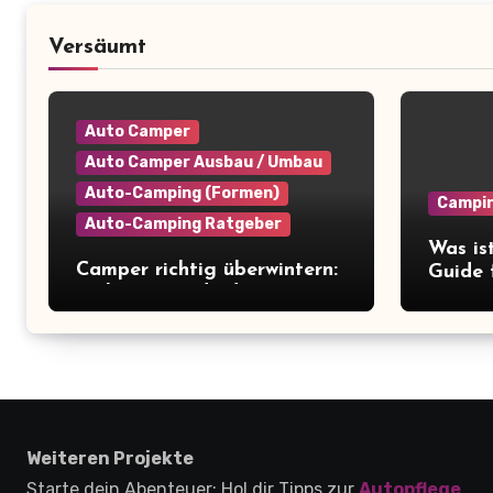
Versäumt
Auto Camper
Auto Camper Ausbau / Umbau
Auto-Camping (Formen)
Campi
Auto-Camping Ratgeber
Was is
Camper richtig überwintern:
Guide 
So bereitest du deinen Van
Kosten
auf die Winterpause vor
Weiteren Projekte
Starte dein Abenteuer: Hol dir Tipps zur
Autopflege
,