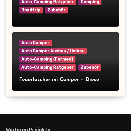
Auto-Camping Ratgeber
Camping
Roadtrip
Zubehör
Camper platzsparend einräumen: 9+
clevere Tipps für maximale
Raumausnutzung
Auto Camper
Auto Camper Ausbau / Umbau
Auto-Camping (Formen)
Auto-Camping Ratgeber
Zubehör
Feuerlöscher im Camper – Diese
Regeln musst du kennen
(+Kaufberatung)
Weiteren Projekte