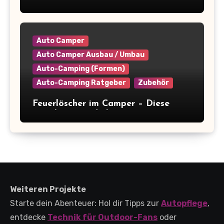
Camper platzsparend einräumen: 9+
clevere Tipps für maximale
Raumausnutzung
Auto Camper
Auto Camper Ausbau / Umbau
Auto-Camping (Formen)
Auto-Camping Ratgeber
Zubehör
Feuerlöscher im Camper – Diese
Regeln musst du kennen
(+Kaufberatung)
Weiteren Projekte
Starte dein Abenteuer: Hol dir Tipps zur
Autopflege
,
entdecke
Technik für Outdoor-Fans
oder