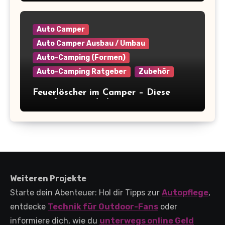
clevere Tipps für maximale
Raumausnutzung
Auto Camper
Auto Camper Ausbau / Umbau
Auto-Camping (Formen)
Auto-Camping Ratgeber
Zubehör
Feuerlöscher im Camper – Diese
Regeln musst du kennen
(+Kaufberatung)
Weiteren Projekte
Starte dein Abenteuer: Hol dir Tipps zur
Autopflege
,
entdecke
Technik für Outdoor-Fans
oder
informiere dich, wie du
unterwegs online Geld