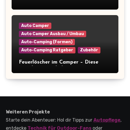
Camper platzsparend einräumen: 9+
clevere Tipps für maximale
Raumausnutzung
Auto Camper
Auto Camper Ausbau / Umbau
Auto-Camping (Formen)
Auto-Camping Ratgeber
Zubehör
Feuerlöscher im Camper – Diese
Regeln musst du kennen
(+Kaufberatung)
Weiteren Projekte
Starte dein Abenteuer: Hol dir Tipps zur
Autopflege
,
entdecke
Technik für Outdoor-Fans
oder