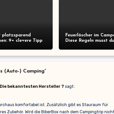
 platzsparend
Feuerlöscher im Camp
en: 9+ clevere Tipps
Diese Regeln musst d
ximale
kennen (+Kaufberatu
snutzung
s (Auto-) Camping“
ie bekanntesten Hersteller ?
sagt:
urchaus komfortabel ist. Zusätzlich gibt es Stauraum für
es Zubehör. Wird die BiberBox nach dem Campingtrip nich