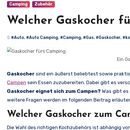
Camping
Zubehör
Welcher Gaskocher fü
#Auto
,
#Auto Camping
,
#Camping
,
#Gas
,
#Gaskocher
,
#k
Ein G
Gaskocher
sind ein äußerst beliebtest sowie prakti
Campen
sein Essen zuzubereiten. Dabei gibt es ver
Gaskocher eignet sich zum Campen?
Was gibt es 
weitere Fragen werden im folgenden Beitrag erläuter
Welcher Gaskocher zum C
Die Wahl des richtigen Kochzubehörs ist abhängig von