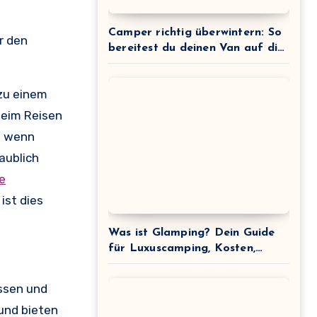
Camper richtig überwintern: So
r den
bereitest du deinen Van auf die
Winterpause vor
 zu einem
beim Reisen
, wenn
aublich
ie
ist dies
Was ist Glamping? Dein Guide
für Luxuscamping, Kosten,
Anbieter & Tipps
ssen und
und bieten