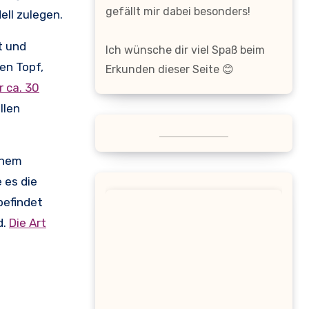
gefällt mir dabei besonders!
ll zulegen.
t und
Ich wünsche dir viel Spaß beim
en Topf,
Erkunden dieser Seite 😊
r ca. 30
llen
inem
 es die
befindet
d.
Die Art