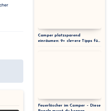
ocher
Camper platzsparend
einräumen: 9+ clevere Tipps für
maximale Raumausnutzung
Feuerlöscher im Camper – Diese
Regeln musst du kennen