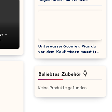
(+Kaufberatung)
er –
u
ng)
Unterwasser-Scooter: Was du
vor dem Kauf wissen musst (+
Vergleich)
Beliebtes Zubehör 👇
Keine Produkte gefunden.
t