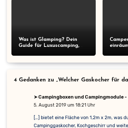
Was ist Glamping? Dein
Camper
Guide für Luxuscamping,
einräum
Kosten, Anbieter & Tipps
für ma
Raumau
4 Gedanken zu „Welcher Gaskocher für da
➤ Campingboxen und Campingmodule - D
5. August 2019 um 18:21 Uhr
[…] bietet eine Fläche von 1,2m x 2m, was d
Campinggaskocher, Kochgeschirr und weiter