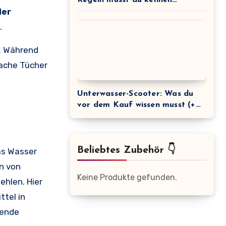
der
(+Kaufberatung)
.
n. Während
fache Tücher
Unterwasser-Scooter: Was du
vor dem Kauf wissen musst (+
Vergleich)
Beliebtes Zubehör 👇
as Wasser
en von
Keine Produkte gefunden.
ehlen. Hier
ttel in
hende