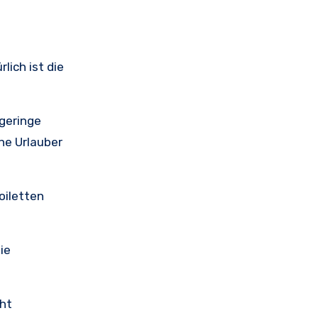
lich ist die
geringe
ne Urlauber
oiletten
ie
cht