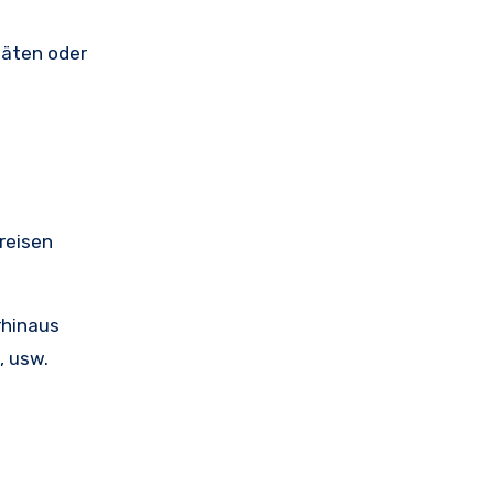
täten oder
reisen
rhinaus
, usw.