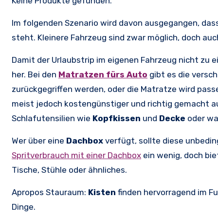
Keine Produkte gefunden.
Im folgenden Szenario wird davon ausgegangen, dass
steht. Kleinere Fahrzeug sind zwar möglich, doch au
Damit der Urlaubstrip im eigenen Fahrzeug nicht zu 
her. Bei den
Matratzen fürs Auto
gibt es die versc
zurückgegriffen werden, oder die Matratze wird pass
meist jedoch kostengünstiger und richtig gemacht 
Schlafutensilien wie
Kopfkissen
und
Decke
oder wa
Wer über eine
Dachbox
verfügt, sollte diese unbedi
Spritverbrauch mit einer Dachbox
ein wenig, doch bie
Tische, Stühle oder ähnliches.
Apropos Stauraum:
Kisten
finden hervorragend im F
Dinge.