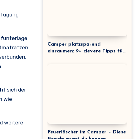
erfügung
afunterlage
Camper platzsparend
ftmatratzen
einräumen: 9+ clevere Tipps für
 verbunden,
maximale Raumausnutzung
n
ht sich der
n wie
d weitere
Feuerlöscher im Camper – Diese
Regeln musst du kennen