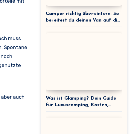
orteile mit
Camper richtig überwintern: So
bereitest du deinen Van auf die
Winterpause vor
Doch muss
n. Spontane
 noch
 genutzte
 aber auch
Was ist Glamping? Dein Guide
für Luxuscamping, Kosten,
Anbieter & Tipps